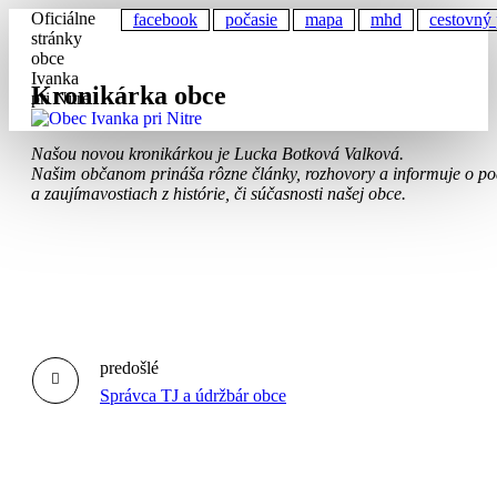
Oficiálne
facebook
počasie
mapa
mhd
cestovný
stránky
obce
Ivanka
Kronikárka obce
pri Nitre
Našou novou kronikárkou je Lucka Botková Valková.
Našim občanom prináša rôzne články, rozhovory a informuje o po
a zaujímavostiach z histórie, či súčasnosti našej obce.
predošlé
Správca TJ a údržbár obce