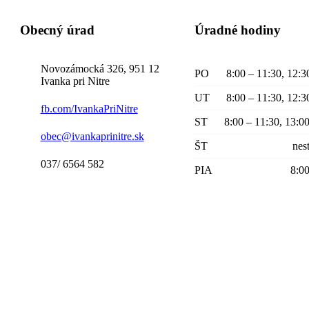
Obecný úrad
Úradné hodiny
Novozámocká 326, 951 12 
PO
8:00 – 11:30, 12:3
Ivanka pri Nitre
UT
8:00 – 11:30, 12:3
fb.com/IvankaPriNitre
ST
8:00 – 11:30, 13:0
obec@ivankaprinitre.sk
ŠT
nes
037/ 6564 582
PIA
8:00