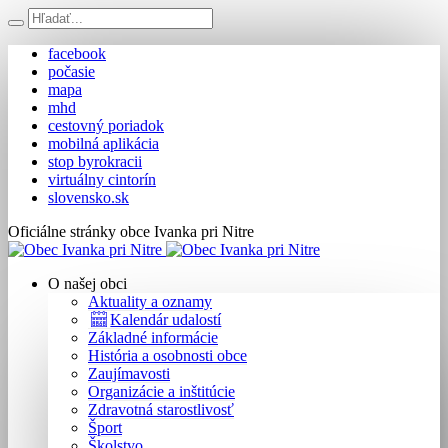
facebook
počasie
mapa
mhd
cestovný poriadok
mobilná aplikácia
stop byrokracii
virtuálny cintorín
slovensko.sk
Oficiálne stránky obce Ivanka pri Nitre
O našej obci
Aktuality a oznamy
Kalendár udalostí
Základné informácie
História a osobnosti obce
Zaujímavosti
Organizácie a inštitúcie
Zdravotná starostlivosť
Šport
Školstvo