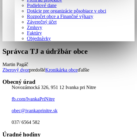
Podielové dane
Dotácie pre organizácie pôsobiace v obci
Rozpočet obce a Finančné výkazy
Záverečný účet
Zmluvy
Faktúry
Objednávky
Správca TJ a údržbár obce
Martin Pagáč
Zberový dvor
predošlé
Kronikárka obce
ďalšie
Obecný úrad
Novozámocká 326, 951 12 Ivanka pri Nitre
fb.com/IvankaPriNitre
obec@ivankaprinitre.sk
037/ 6564 582
Úradné hodiny