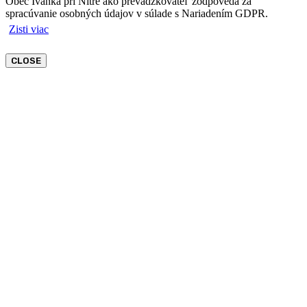
Obec Ivanka pri Nitre ako prevádzkovateľ zodpovedá za
spracúvanie osobných údajov v súlade s Nariadením GDPR.
Zisti viac
CLOSE