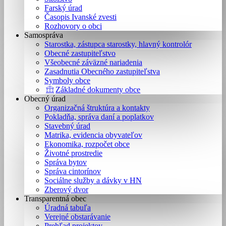
Farský úrad
Časopis Ivanské zvesti
Rozhovory o obci
Samospráva
Starostka, zástupca starostky, hlavný kontrolór
Obecné zastupiteľstvo
Všeobecné záväzné nariadenia
Zasadnutia Obecného zastupiteľstva
Symboly obce
Základné dokumenty obce
Obecný úrad
Organizačná štruktúra a kontakty
Pokladňa, správa daní a poplatkov
Stavebný úrad
Matrika, evidencia obyvateľov
Ekonomika, rozpočet obce
Životné prostredie
Správa bytov
Správa cintorínov
Sociálne služby a dávky v HN
Zberový dvor
Transparentná obec
Úradná tabuľa
Verejné obstarávanie
Prehľad projektov