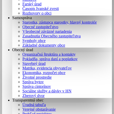
Farský úrad
Časopis Ivanské zvesti
Rozhovory o obci
Samospráva
Starostka, zástupca starostky, hlavný kontrolór
Obecné zastupiteľstvo
Všeobecné záväzné nariadenia
Zasadnutia Obecného zastupiteľstva
Symboly obce
Základné dokumenty obce
Obecný úrad
Organizačná štruktúra a kontakty
Pokladňa, správa daní a poplatkov
Stavebný úrad
Matrika, evidencia obyvateľov
Ekonomika, rozpočet obce
Životné prostredie
Správa bytov
Správa cintorínov
Sociálne služby a dávky v HN
Zberový dvor
Transparentná obec
Úradná tabuľa
Verejné obstarávanie
Prehľad projektov