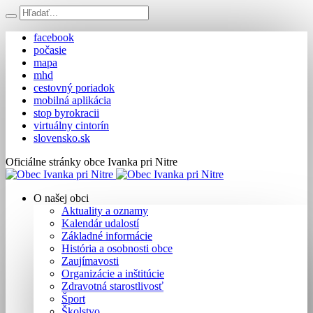
facebook
počasie
mapa
mhd
cestovný poriadok
mobilná aplikácia
stop byrokracii
virtuálny cintorín
slovensko.sk
Oficiálne stránky obce Ivanka pri Nitre
O našej obci
Aktuality a oznamy
Kalendár udalostí
Základné informácie
História a osobnosti obce
Zaujímavosti
Organizácie a inštitúcie
Zdravotná starostlivosť
Šport
Školstvo