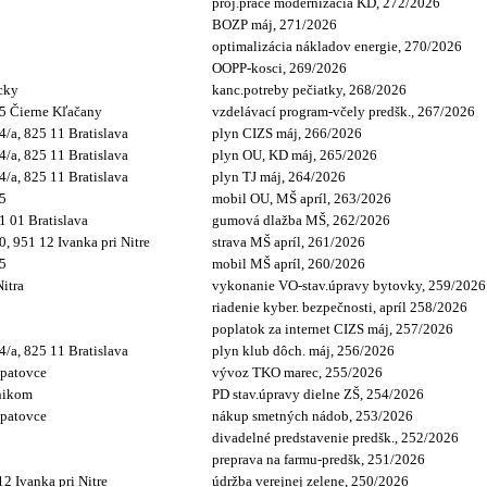
proj.práce modernizácia KD, 272/2026
BOZP máj, 271/2026
optimalizácia nákladov energie, 270/2026
OOPP-kosci, 269/2026
acky
kanc.potreby pečiatky, 268/2026
05 Čierne Kľačany
vzdelávací program-včely predšk., 267/2026
/a, 825 11 Bratislava
plyn CIZS máj, 266/2026
/a, 825 11 Bratislava
plyn OU, KD máj, 265/2026
/a, 825 11 Bratislava
plyn TJ máj, 264/2026
15
mobil OU, MŠ apríl, 263/2026
1 01 Bratislava
gumová dlažba MŠ, 262/2026
, 951 12 Ivanka pri Nitre
strava MŠ apríl, 261/2026
15
mobil MŠ apríl, 260/2026
Nitra
vykonanie VO-stav.úpravy bytovky, 259/2026
riadenie kyber. bezpečnosti, apríl 258/2026
poplatok za internet CIZS máj, 257/2026
/a, 825 11 Bratislava
plyn klub dôch. máj, 256/2026
Opatovce
vývoz TKO marec, 255/2026
čnikom
PD stav.úpravy dielne ZŠ, 254/2026
Opatovce
nákup smetných nádob, 253/2026
divadelné predstavenie predšk., 252/2026
preprava na farmu-predšk, 251/2026
 Ivanka pri Nitre
údržba verejnej zelene, 250/2026