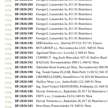
DF/2026/204
Energie2, Lazaretská 3a, 811 01 Bratislava
DF/2026/203
Energie2, Lazaretská 3a, 811 01 Bratislava
DF/2026/202
Energie2, Lazaretská 3a, 811 01 Bratislava
DF/2026/201
Energie2, Lazaretská 3a, 811 01 Bratislava
DF/2026/200
Energie2, Lazaretská 3a, 811 01 Bratislava
DF/2026/199
Energie2, Lazaretská 3a, 811 01 Bratislava
DF/2026/198
Energie2, Lazaretská 3a, 811 01 Bratislava
DF/2026/197
Energie2, Lazaretská 3a, 811 01 Bratislava
DF/2026/196
DDD Insekta s.r.o., Slnečná 973/33, 917 01 Trnava
DF/2026/195
RVS GROUP a.s., Novozámocká 222C, 949 01 Nitra
DF/2026/194
Agroland Nitra s.r.o., Levická 3, 949 01 Nitra
DF/2026/193
CONNECT - Ing.Zsolt Marczibal, 925 41 Kráľov Brod
DF/2026/192
RAUGAS, Novomestského 498/11, 949 01 Nitra
DF/2026/191
Základná škola Ivanka pri Nitre, Novozámocká 300/300
DF/2026/190
Ing. Tomáš Száraz ELZAR, Malá Pažiť 1120/32, 941 0
DF/2026/189
GRENKELEASING, Karadžičova 10, 810 00 Bratislav
DF/2026/188
Službyt Nitra, s.r.o., Janka Kráľa 122, 949 01 Nitra
DF/2026/187
Ing. Jozef Vyskoč EKOSTAVING, Podhájska 23, 949 01
DF/2026/186
Slovak Telekom a.s., Bajkalská 28, 817 62 Bratislava 
DF/2026/185
OSTV s.r.o., Cirmánska 632/4, 949 01 Nitra
DF/2026/184
Slovak Telekom a.s., Bajkalská 28, 817 62 Bratislava 
DF/2026/183
Peter Raus, Potravinárska 19, 949 01 Nitra