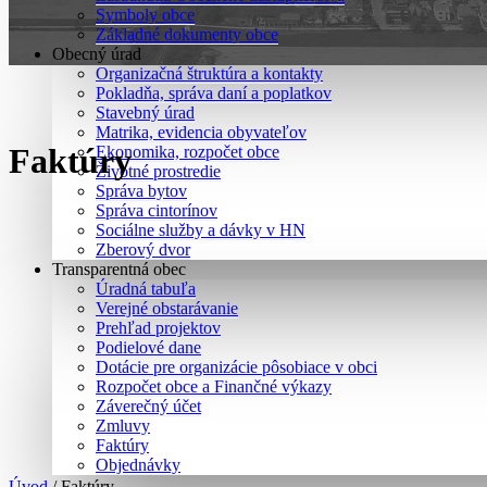
Symboly obce
Základné dokumenty obce
Obecný úrad
Organizačná štruktúra a kontakty
Pokladňa, správa daní a poplatkov
Stavebný úrad
Matrika, evidencia obyvateľov
Faktúry
Ekonomika, rozpočet obce
Životné prostredie
Správa bytov
Správa cintorínov
Sociálne služby a dávky v HN
Zberový dvor
Transparentná obec
Úradná tabuľa
Verejné obstarávanie
Prehľad projektov
Podielové dane
Dotácie pre organizácie pôsobiace v obci
Rozpočet obce a Finančné výkazy
Záverečný účet
Zmluvy
Faktúry
Objednávky
Úvod
/
Faktúry