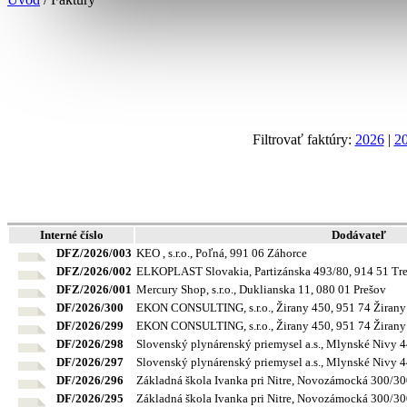
Filtrovať faktúry:
2026
|
2
Interné číslo
Dodávateľ
DFZ/2026/003
KEO , s.r.o., Poľná, 991 06 Záhorce
DFZ/2026/002
ELKOPLAST Slovakia, Partizánska 493/80, 914 51 Tre
DFZ/2026/001
Mercury Shop, s.r.o., Duklianska 11, 080 01 Prešov
DF/2026/300
EKON CONSULTING, s.r.o., Žirany 450, 951 74 Žirany
DF/2026/299
EKON CONSULTING, s.r.o., Žirany 450, 951 74 Žirany
DF/2026/298
Slovenský plynárenský priemysel a.s., Mlynské Nivy 44
DF/2026/297
Slovenský plynárenský priemysel a.s., Mlynské Nivy 44
DF/2026/296
Základná škola Ivanka pri Nitre, Novozámocká 300/300
DF/2026/295
Základná škola Ivanka pri Nitre, Novozámocká 300/300