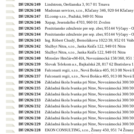
DF/2026/249
Lindstrom, Orešianska 3, 917 01 Trnava
DF/2026/248
Madonan services, s.r.o., Kľačany 346, 920 64 Kľačany
DF/2026/247
ELcomp s.r.o., Pražská, 949 01 Nitra
DF/2026/246
Xepap, Jesenského 4703, 960 01 Zvolen
DF/2026/245
Ponitrianske združenie pre sep. zber, 95144 Výčapy - 
DF/2026/244
Ponitrianske združenie pre sep. zber, 95144 Výčapy - 
DF/2026/243
Ing. Róbert Chudý, Bernolákova 1022/39, 952 01 Vráb
DF/2026/242
Službyt Nitra, s.r.o., Janka Kráľa 122, 949 01 Nitra
DF/2026/241
Službyt Nitra, s.r.o., Janka Kráľa 122, 949 01 Nitra
DF/2026/240
Miroslav Hrnčár-eM-HA, Novozámocká 158/360, 951 12
DF/2026/239
Slovak Telekom a.s., Bajkalská 28, 817 62 Bratislava 
DF/2026/238
Falconarii regii, s.r.o., Nová Bošáca 405, 913 08 Nová
DF/2026/237
Falconarii regii, s.r.o., Nová Bošáca 405, 913 08 Nová
DF/2026/236
Základná škola Ivanka pri Nitre, Novozámocká 300/300
DF/2026/235
Základná škola Ivanka pri Nitre, Novozámocká 300/300
DF/2026/234
Základná škola Ivanka pri Nitre, Novozámocká 300/300
DF/2026/233
Základná škola Ivanka pri Nitre, Novozámocká 300/300
DF/2026/232
Základná škola Ivanka pri Nitre, Novozámocká 300/300
DF/2026/231
Základná škola Ivanka pri Nitre, Novozámocká 300/300
DF/2026/230
Základná škola Ivanka pri Nitre, Novozámocká 300/300
DF/2026/229
Základná škola Ivanka pri Nitre, Novozámocká 300/300
DF/2026/228
EKON CONSULTING, s.r.o., Žirany 450, 951 74 Žirany