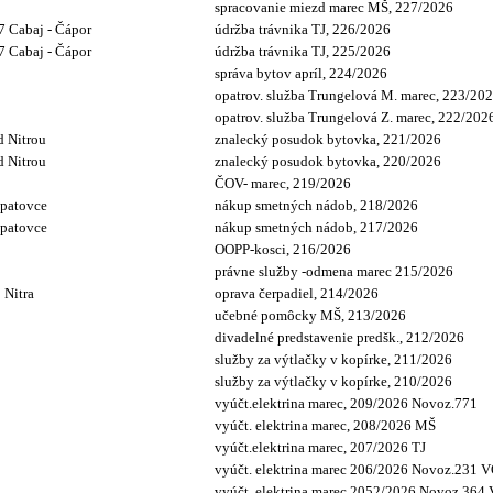
spracovanie miezd marec MŠ, 227/2026
 Cabaj - Čápor
údržba trávnika TJ, 226/2026
 Cabaj - Čápor
údržba trávnika TJ, 225/2026
správa bytov apríl, 224/2026
opatrov. služba Trungelová M. marec, 223/20
opatrov. služba Trungelová Z. marec, 222/202
d Nitrou
znalecký posudok bytovka, 221/2026
d Nitrou
znalecký posudok bytovka, 220/2026
ČOV- marec, 219/2026
Opatovce
nákup smetných nádob, 218/2026
Opatovce
nákup smetných nádob, 217/2026
OOPP-kosci, 216/2026
právne služby -odmena marec 215/2026
 Nitra
oprava čerpadiel, 214/2026
učebné pomôcky MŠ, 213/2026
divadelné predstavenie predšk., 212/2026
služby za výtlačky v kopírke, 211/2026
služby za výtlačky v kopírke, 210/2026
vyúčt.elektrina marec, 209/2026 Novoz.771
vyúčt. elektrina marec, 208/2026 MŠ
vyúčt.elektrina marec, 207/2026 TJ
vyúčt. elektrina marec 206/2026 Novoz.231 
vyúčt. elektrina marec,2052/2026 Novoz.364