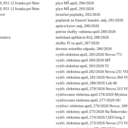
, 951 12 Ivanka pri Nitre
plyn MŠ apríl, 294/2026
, 951 12 Ivanka pri Nitre
plyn MŠ apríl, 293/2026
kové
licenčné poplatky, 292/2026
poplatok za činnosť kanaliz. máj, 291/2026
správa bytov máj, 290/2026
právne služby -odmena apríl 289/2026
tislava
mobilaná aplikácia II.Q, 288/2026
služby IT za apríl, 287/2026
drvenie zeleného odpadu, 286/2026
vyúčt.elektrina apríl, 285/2026 Novoz.771
vyúčt. elektrina apríl 284/2026 MŠ
vyúčt.elektrina apríl, 283/2026 TJ
vyúčt. elektrina apríl 282/2026 Novoz.231 VO
vyúčt. elektrina apríl, 281/2026 Novoz.364 V
vyúčt. elektrina apríl, 280/2026 Luk 46
vyúčt. elektrina apríl, 279/2026 Novoz.315 V
vyúčtovanie elektrina apríl 278/2026 Myrtina
vyúčtovanie elektrina apríl, 277/2026 OU
vyúčtov. elektrina apríl, 276/2026 Novoz. 209
vyúčt. elektriny apríl 275/2026 Na Štrkovisko
vyúčt. elektrina apríl, 274/2026 CIZS Gerg.2
vyúčt. elektrina apríl, 273/2026 Novoz.273 V