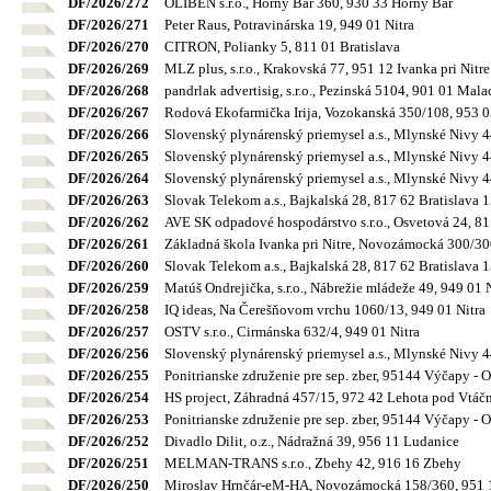
DF/2026/272
OLIBEN s.r.o., Horný Bar 360, 930 33 Horný Bar
DF/2026/271
Peter Raus, Potravinárska 19, 949 01 Nitra
DF/2026/270
CITRON, Polianky 5, 811 01 Bratislava
DF/2026/269
MLZ plus, s.r.o., Krakovská 77, 951 12 Ivanka pri Nitre
DF/2026/268
pandrlak advertisig, s.r.o., Pezinská 5104, 901 01 Mal
DF/2026/267
Rodová Ekofarmička Irija, Vozokanská 350/108, 953 
DF/2026/266
Slovenský plynárenský priemysel a.s., Mlynské Nivy 44
DF/2026/265
Slovenský plynárenský priemysel a.s., Mlynské Nivy 44
DF/2026/264
Slovenský plynárenský priemysel a.s., Mlynské Nivy 44
DF/2026/263
Slovak Telekom a.s., Bajkalská 28, 817 62 Bratislava 
DF/2026/262
AVE SK odpadové hospodárstvo s.r.o., Osvetová 24, 81
DF/2026/261
Základná škola Ivanka pri Nitre, Novozámocká 300/300
DF/2026/260
Slovak Telekom a.s., Bajkalská 28, 817 62 Bratislava 
DF/2026/259
Matúš Ondrejička, s.r.o., Nábrežie mládeže 49, 949 01 
DF/2026/258
IQ ideas, Na Čerešňovom vrchu 1060/13, 949 01 Nitra
DF/2026/257
OSTV s.r.o., Cirmánska 632/4, 949 01 Nitra
DF/2026/256
Slovenský plynárenský priemysel a.s., Mlynské Nivy 44
DF/2026/255
Ponitrianske združenie pre sep. zber, 95144 Výčapy - 
DF/2026/254
HS project, Záhradná 457/15, 972 42 Lehota pod Vtá
DF/2026/253
Ponitrianske združenie pre sep. zber, 95144 Výčapy - 
DF/2026/252
Divadlo Dilit, o.z., Nádražná 39, 956 11 Ludanice
DF/2026/251
MELMAN-TRANS s.r.o., Zbehy 42, 916 16 Zbehy
DF/2026/250
Miroslav Hrnčár-eM-HA, Novozámocká 158/360, 951 12