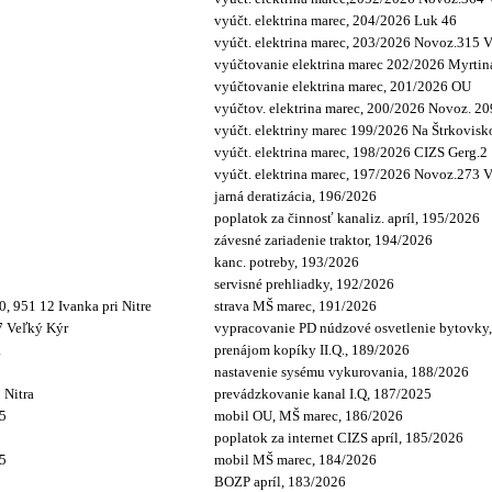
vyúčt. elektrina marec, 204/2026 Luk 46
vyúčt. elektrina marec, 203/2026 Novoz.315 
vyúčtovanie elektrina marec 202/2026 Myrtin
vyúčtovanie elektrina marec, 201/2026 OU
vyúčtov. elektrina marec, 200/2026 Novoz. 20
vyúčt. elektriny marec 199/2026 Na Štrkovisk
vyúčt. elektrina marec, 198/2026 CIZS Gerg.2
vyúčt. elektrina marec, 197/2026 Novoz.273 
jarná deratizácia, 196/2026
poplatok za činnosť kanaliz. apríl, 195/2026
závesné zariadenie traktor, 194/2026
kanc. potreby, 193/2026
servisné prehliadky, 192/2026
, 951 12 Ivanka pri Nitre
strava MŠ marec, 191/2026
7 Veľký Kýr
vypracovanie PD núdzové osvetlenie bytovky
a
prenájom kopíky II.Q., 189/2026
nastavenie sysému vykurovania, 188/2026
 Nitra
prevádzkovanie kanal I.Q, 187/2025
15
mobil OU, MŠ marec, 186/2026
poplatok za internet CIZS apríl, 185/2026
15
mobil MŠ marec, 184/2026
BOZP apríl, 183/2026