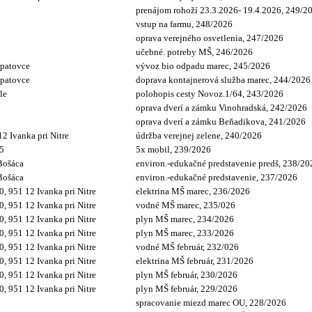
prenájom rohoží 23.3.2026- 19.4.2026, 249/2
vstup na farmu, 248/2026
oprava verejného osvetlenia, 247/2026
učebné. potreby MŠ, 246/2026
Opatovce
vývoz bio odpadu marec, 245/2026
Opatovce
doprava kontajnerová služba marec, 244/2026
le
polohopis cesty Novoz.1/64, 243/2026
oprava dverí a zámku Vinohradská, 242/2026
oprava dverí a zámku Beňadikova, 241/2026
 Ivanka pri Nitre
údržba verejnej zelene, 240/2026
15
5x mobil, 239/2026
 Bošáca
environ.-edukačné predstavenie predš, 238/20
 Bošáca
environ.-edukačné predstavenie, 237/2026
, 951 12 Ivanka pri Nitre
elektrina MŠ marec, 236/2026
, 951 12 Ivanka pri Nitre
vodné MŠ marec, 235/026
, 951 12 Ivanka pri Nitre
plyn MŠ marec, 234/2026
, 951 12 Ivanka pri Nitre
plyn MŠ marec, 233/2026
, 951 12 Ivanka pri Nitre
vodné MŠ február, 232/026
, 951 12 Ivanka pri Nitre
elektrina MŠ február, 231/2026
, 951 12 Ivanka pri Nitre
plyn MŠ február, 230/2026
, 951 12 Ivanka pri Nitre
plyn MŠ február, 229/2026
spracovanie miezd marec OU, 228/2026