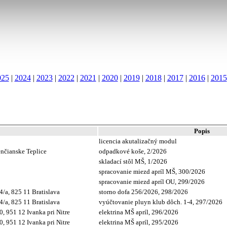
025
|
2024
|
2023
|
2022
|
2021
|
2020
|
2019
|
2018
|
2017
|
2016
|
2015
Popis
licencia akutalizačný modul
nčianske Teplice
odpadkové koše, 2/2026
skladací stôl MŠ, 1/2026
spracovanie miezd apríl MŠ, 300/2026
spracovanie miezd apríl OU, 299/2026
/a, 825 11 Bratislava
storno dofa 256/2026, 298/2026
/a, 825 11 Bratislava
vyúčtovanie pluyn klub dôch. 1-4, 297/2026
, 951 12 Ivanka pri Nitre
elektrina MŠ apríl, 296/2026
, 951 12 Ivanka pri Nitre
elektrina MŠ apríl, 295/2026