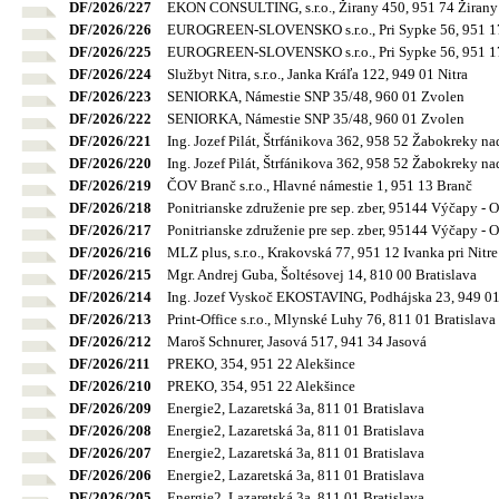
DF/2026/227
EKON CONSULTING, s.r.o., Žirany 450, 951 74 Žirany
DF/2026/226
EUROGREEN-SLOVENSKO s.r.o., Pri Sypke 56, 951 17
DF/2026/225
EUROGREEN-SLOVENSKO s.r.o., Pri Sypke 56, 951 17
DF/2026/224
Službyt Nitra, s.r.o., Janka Kráľa 122, 949 01 Nitra
DF/2026/223
SENIORKA, Námestie SNP 35/48, 960 01 Zvolen
DF/2026/222
SENIORKA, Námestie SNP 35/48, 960 01 Zvolen
DF/2026/221
Ing. Jozef Pilát, Štrfánikova 362, 958 52 Žabokreky na
DF/2026/220
Ing. Jozef Pilát, Štrfánikova 362, 958 52 Žabokreky na
DF/2026/219
ČOV Branč s.r.o., Hlavné námestie 1, 951 13 Branč
DF/2026/218
Ponitrianske združenie pre sep. zber, 95144 Výčapy - 
DF/2026/217
Ponitrianske združenie pre sep. zber, 95144 Výčapy - 
DF/2026/216
MLZ plus, s.r.o., Krakovská 77, 951 12 Ivanka pri Nitre
DF/2026/215
Mgr. Andrej Guba, Šoltésovej 14, 810 00 Bratislava
DF/2026/214
Ing. Jozef Vyskoč EKOSTAVING, Podhájska 23, 949 01
DF/2026/213
Print-Office s.r.o., Mlynské Luhy 76, 811 01 Bratislava
DF/2026/212
Maroš Schnurer, Jasová 517, 941 34 Jasová
DF/2026/211
PREKO, 354, 951 22 Alekšince
DF/2026/210
PREKO, 354, 951 22 Alekšince
DF/2026/209
Energie2, Lazaretská 3a, 811 01 Bratislava
DF/2026/208
Energie2, Lazaretská 3a, 811 01 Bratislava
DF/2026/207
Energie2, Lazaretská 3a, 811 01 Bratislava
DF/2026/206
Energie2, Lazaretská 3a, 811 01 Bratislava
DF/2026/205
Energie2, Lazaretská 3a, 811 01 Bratislava