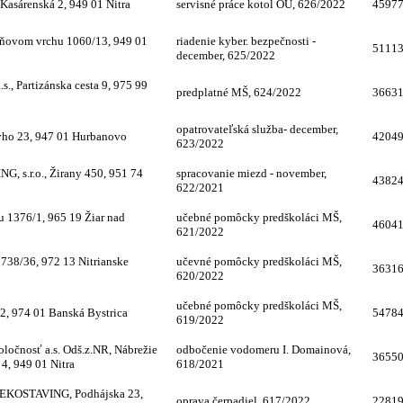
asárenská 2, 949 01 Nitra
servisné práce kotol OU, 626/2022
4597
ešňovom vrchu 1060/13, 949 01
riadenie kyber. bezpečnosti -
5111
december, 625/2022
.s., Partizánska cesta 9, 975 99
predplatné MŠ, 624/2022
3663
opatrovateľská služba- december,
tyho 23, 947 01 Hurbanovo
4204
623/2022
 s.r.o., Žirany 450, 951 74
spracovanie miezd - november,
4382
622/2021
1376/1, 965 19 Žiar nad
učebné pomôcky predškoláci MŠ,
4604
621/2022
38/36, 972 13 Nitrianske
učevné pomôcky predškoláci MŠ,
3631
620/2022
učebné pomôcky predškoláci MŠ,
2, 974 01 Banská Bystrica
5478
619/2022
oločnosť a.s. Odš.z.NR, Nábrežie
odbočenie vodomeru I. Domainová,
3655
 4, 949 01 Nitra
618/2021
č EKOSTAVING, Podhájska 23,
oprava čerpadiel, 617/2022
2281