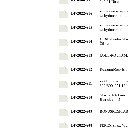
949 01 Nitra
Zsl.vodárenská sp
DF/2022/616
za hydrocentrálou
Zsl.vodárenská sp
DF/2022/615
za hydrocentrálou
DEXIA banka Slov
DF/2022/614
Žilina
DF/2022/613
JA-BL-KO ct, J.M
DF/2022/612
Komunál-Servis, H
Základná škola Iv
DF/2022/611
300/300, 951 12 I
Slovak Telekom a.
DF/2022/610
Bratislava 15
DF/2022/609
BONUSKOSK, Alžb
DF/2022/608
FEREX, s.r.o., Vod