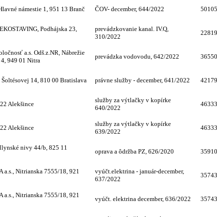
 Hlavné námestie 1, 951 13 Branč
ČOV- december, 644/2022
5010
č EKOSTAVING, Podhájska 23,
prevádzkovanie kanal. IV.Q,
2281
310/2022
oločnosť a.s. Odš.z.NR, Nábrežie
prevádzka vodovodu, 642/2022
3655
 4, 949 01 Nitra
 Šoltésovej 14, 810 00 Bratislava
právne služby - december, 641/2022
4217
služby za výtlačky v kopírke
22 Alekšince
4633
640/2022
služby za výtlačky v kopírke
22 Alekšince
4633
639/2022
Mlynské nivy 44/b, 825 11
oprava a ôdržba PZ, 626/2020
3591
s., Nitrianska 7555/18, 921
vyúčt.elektrina - január-december,
3574
637/2022
s., Nitrianska 7555/18, 921
vyúčt. elektrina december, 636/2022
3574