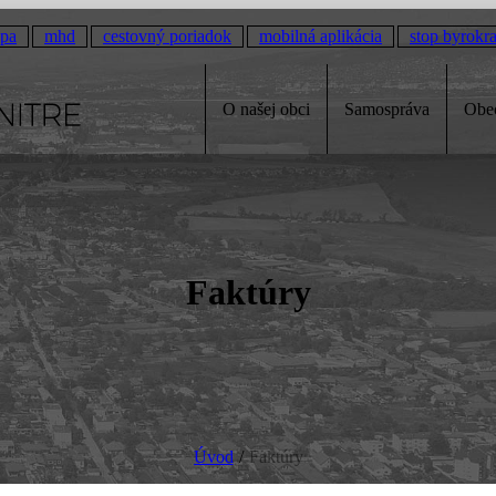
pa
mhd
cestovný poriadok
mobilná aplikácia
stop byrokra
O našej obci
Samospráva
Obe
Faktúry
Úvod
/
Faktúry