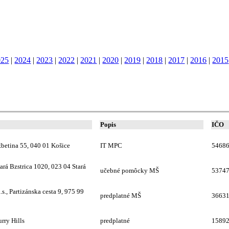
025
|
2024
|
2023
|
2022
|
2021
|
2020
|
2019
|
2018
|
2017
|
2016
|
2015
Popis
IČO
etina 55, 040 01 Košice
IT MPC
5468
ará Bzstrica 1020, 023 04 Stará
učebné pomôcky MŠ
5374
.s., Partizánska cesta 9, 975 99
predplatné MŠ
3663
rry Hills
predplatné
1589