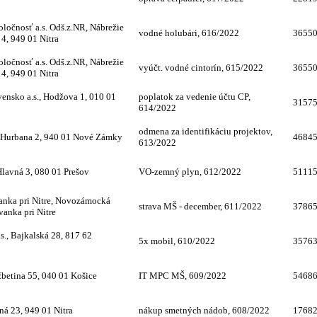
oločnosť a.s. Odš.z.NR, Nábrežie
vodné holubári, 616/2022
3655
 4, 949 01 Nitra
oločnosť a.s. Odš.z.NR, Nábrežie
vyúčt. vodné cintorín, 615/2022
3655
 4, 949 01 Nitra
ensko a.s., Hodžova 1, 010 01
poplatok za vedenie účtu CP,
3157
614/2022
odmena za identifikáciu projektov,
.Hurbana 2, 940 01 Nové Zámky
4684
613/2022
lavná 3, 080 01 Prešov
VO-zemný plyn, 612/2022
5111
anka pri Nitre, Novozámocká
strava MŠ - december, 611/2022
3786
vanka pri Nitre
s., Bajkalská 28, 817 62
5x mobil, 610/2022
3576
etina 55, 040 01 Košice
IT MPC MŠ, 609/2022
5468
ná 23, 949 01 Nitra
nákup smetných nádob, 608/2022
1768