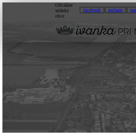
Oficiálne
facebook
počasie
ma
stránky
obce
Ivanka
pri Nitre