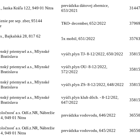
prevádzka dátovej zbernice,
o., Janka Kráľa 122, 949 01 Nitra
3144
653/2021
enie pre sep. zber, 95144
TKO- december, 652/2022
3796
e
s., Bajkalská 28, 817 62
5x mobil, 651/2022
3576
nský priemysel a.s., Mlynské
vyúčt.plyn TJ- 8-12/2022, 650/2022
3581
 Bratislava
nský priemysel a.s., Mlynské
vyúčt.plyn OU- 8-12/2022,
3581
 Bratislava
572/2022
nský priemysel a.s., Mlynské
vyúčt.plyn ZS- 8-12/2022, 648/2022
3581
 Bratislava
nský priemysel a.s., Mlynské
vyúčt.plyn klub dôch. - 8-12/202,
3581
 Bratislava
647/2022
oločnosť a.s. Odš.z.NR, Nábrežie
prevádzka vodovodu, 646/2022
3655
 4, 949 01 Nitra
oločnosť a.s. Odš.z.NR, Nábrežie
prevádzka vodovodu, 645/2022
3655
 4, 949 01 Nitra