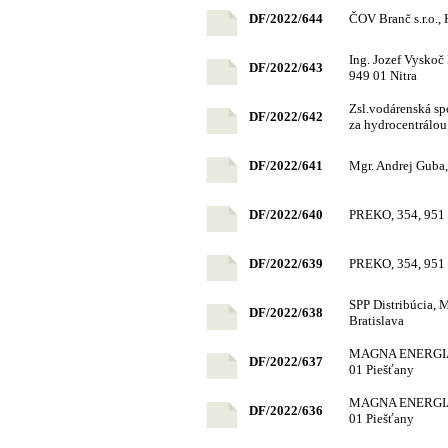
DF/2022/644
ČOV Branč s.r.o.,
Ing. Jozef Vysko
DF/2022/643
949 01 Nitra
Zsl.vodárenská sp
DF/2022/642
za hydrocentrálou
DF/2022/641
Mgr. Andrej Guba,
DF/2022/640
PREKO, 354, 951 
DF/2022/639
PREKO, 354, 951 
SPP Distribúcia, 
DF/2022/638
Bratislava
MAGNA ENERGIA a.
DF/2022/637
01 Piešťany
MAGNA ENERGIA a.
DF/2022/636
01 Piešťany