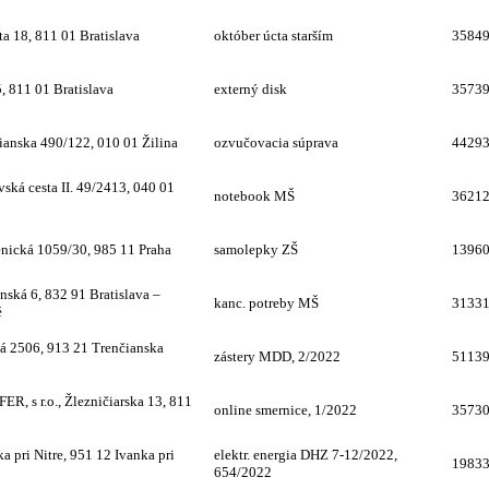
ta 18, 811 01 Bratislava
október úcta starším
3584
 811 01 Bratislava
externý disk
3573
nska 490/122, 010 01 Žilina
ozvučovacia súprava
4429
ká cesta II. 49/2413, 040 01
notebook MŠ
3621
nická 1059/30, 985 11 Praha
samolepky ZŠ
1396
nská 6, 832 91 Bratislava –
kanc. potreby MŠ
3133
é
 2506, 913 21 Trenčianska
zástery MDD, 2/2022
5113
 s r.o., Žlezničiarska 13, 811
online smernice, 1/2022
3573
 pri Nitre, 951 12 Ivanka pri
elektr. energia DHZ 7-12/2022,
1983
654/2022