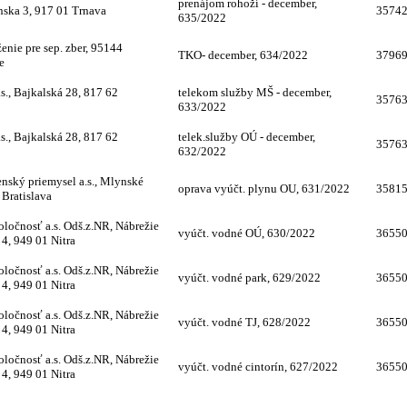
prenájom rohoží - december,
nska 3, 917 01 Trnava
3574
635/2022
enie pre sep. zber, 95144
TKO- december, 634/2022
3796
e
s., Bajkalská 28, 817 62
telekom služby MŠ - december,
3576
633/2022
s., Bajkalská 28, 817 62
telek.služby OÚ - december,
3576
632/2022
nský priemysel a.s., Mlynské
oprava vyúčt. plynu OU, 631/2022
3581
 Bratislava
oločnosť a.s. Odš.z.NR, Nábrežie
vyúčt. vodné OÚ, 630/2022
3655
 4, 949 01 Nitra
oločnosť a.s. Odš.z.NR, Nábrežie
vyúčt. vodné park, 629/2022
3655
 4, 949 01 Nitra
oločnosť a.s. Odš.z.NR, Nábrežie
vyúčt. vodné TJ, 628/2022
3655
 4, 949 01 Nitra
oločnosť a.s. Odš.z.NR, Nábrežie
vyúčt. vodné cintorín, 627/2022
3655
 4, 949 01 Nitra