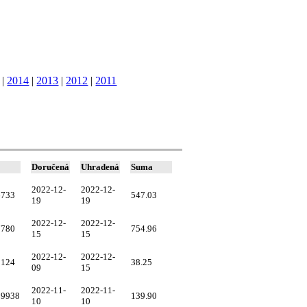
|
2014
|
2013
|
2012
|
2011
Doručená
Uhradená
Suma
2022-12-
2022-12-
6733
547.03
19
19
2022-12-
2022-12-
7780
754.96
15
15
2022-12-
2022-12-
1124
38.25
09
15
2022-11-
2022-11-
29938
139.90
10
10