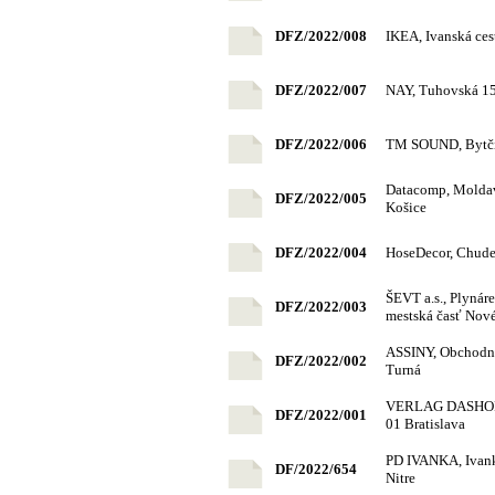
DFZ/2022/008
IKEA, Ivanská ces
DFZ/2022/007
NAY, Tuhovská 15,
DFZ/2022/006
TM SOUND, Bytčia
Datacomp, Moldavs
DFZ/2022/005
Košice
DFZ/2022/004
HoseDecor, Chude
ŠEVT a.s., Plynáre
DFZ/2022/003
mestská časť Nov
ASSINY, Obchodná
DFZ/2022/002
Turná
VERLAG DASHOFER,
DFZ/2022/001
01 Bratislava
PD IVANKA, Ivanka
DF/2022/654
Nitre