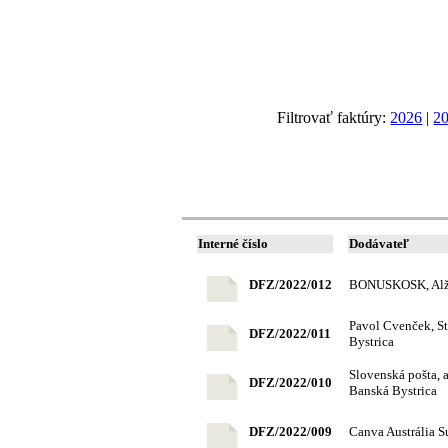
Filtrovať faktúry:
2026
|
2
Interné číslo
Dodávateľ
DFZ/2022/012
BONUSKOSK, Alžb
Pavol Cvenček, St
DFZ/2022/011
Bystrica
Slovenská pošta, a
DFZ/2022/010
Banská Bystrica
DFZ/2022/009
Canva Austrália Su