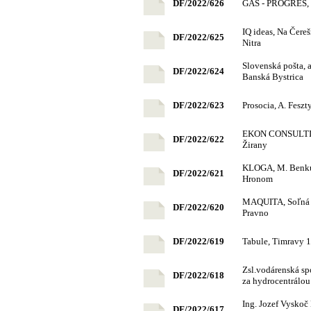
DF/2022/626
GAS - PROGRES, K
IQ ideas, Na Čer
DF/2022/625
Nitra
Slovenská pošta, a
DF/2022/624
Banská Bystrica
DF/2022/623
Prosocia, A. Fesz
EKON CONSULTING,
DF/2022/622
Žirany
KLOGA, M. Benku 
DF/2022/621
Hronom
MAQUITA, Soľná 7
DF/2022/620
Pravno
DF/2022/619
Tabule, Timravy 1
Zsl.vodárenská sp
DF/2022/618
za hydrocentrálou
Ing. Jozef Vysko
DF/2022/617