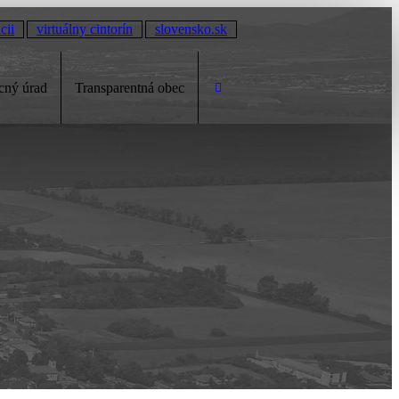
cii
virtuálny cintorín
slovensko.sk
cný úrad
Transparentná obec