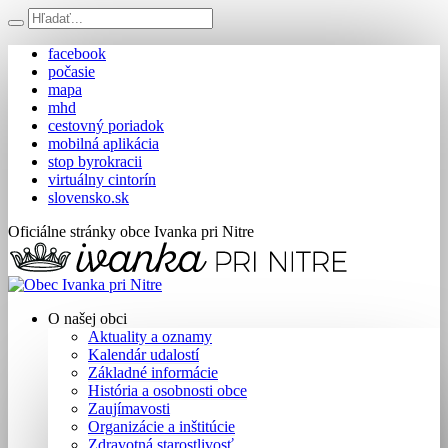
facebook
počasie
mapa
mhd
cestovný poriadok
mobilná aplikácia
stop byrokracii
virtuálny cintorín
slovensko.sk
Oficiálne stránky obce Ivanka pri Nitre
O našej obci
Aktuality a oznamy
Kalendár udalostí
Základné informácie
História a osobnosti obce
Zaujímavosti
Organizácie a inštitúcie
Zdravotná starostlivosť