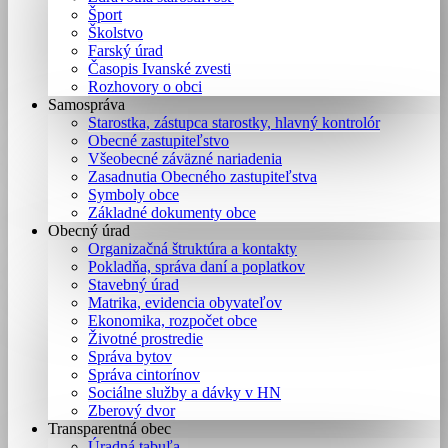
Šport
Školstvo
Farský úrad
Časopis Ivanské zvesti
Rozhovory o obci
Samospráva
Starostka, zástupca starostky, hlavný kontrolór
Obecné zastupiteľstvo
Všeobecné záväzné nariadenia
Zasadnutia Obecného zastupiteľstva
Symboly obce
Základné dokumenty obce
Obecný úrad
Organizačná štruktúra a kontakty
Pokladňa, správa daní a poplatkov
Stavebný úrad
Matrika, evidencia obyvateľov
Ekonomika, rozpočet obce
Životné prostredie
Správa bytov
Správa cintorínov
Sociálne služby a dávky v HN
Zberový dvor
Transparentná obec
Úradná tabuľa