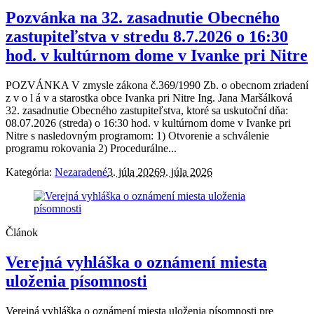
Pozvánka na 32. zasadnutie Obecného
zastupiteľstva v stredu 8.7.2026 o 16:30
hod. v kultúrnom dome v Ivanke pri Nitre
POZVÁNKA V zmysle zákona č.369/1990 Zb. o obecnom zriadení
z v o l á v a starostka obce Ivanka pri Nitre Ing. Jana Maršálková
32. zasadnutie Obecného zastupiteľstva, ktoré sa uskutoční dňa:
08.07.2026 (streda) o 16:30 hod. v kultúrnom dome v Ivanke pri
Nitre s nasledovným programom: 1) Otvorenie a schválenie
programu rokovania 2) Procedurálne...
Kategória:
Nezaradené
3. júla 2026
9. júla 2026
Článok
Verejná vyhláška o oznámení miesta
uloženia písomnosti
Verejná vyhláška o oznámení miesta uloženia písomnosti pre