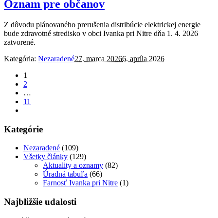
Oznam pre občanov
Z dôvodu plánovaného prerušenia distribúcie elektrickej energie
bude zdravotné stredisko v obci Ivanka pri Nitre dňa 1. 4. 2026
zatvorené.
Kategória:
Nezaradené
27. marca 2026
6. apríla 2026
1
2
…
11
Kategórie
Nezaradené
(109)
Všetky články
(129)
Aktuality a oznamy
(82)
Úradná tabuľa
(66)
Farnosť Ivanka pri Nitre
(1)
Najbližšie udalosti