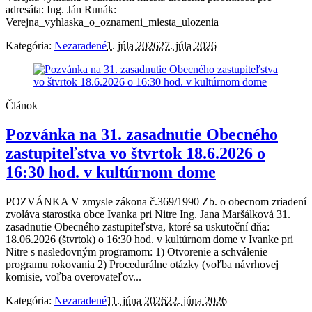
adresáta: Ing. Ján Runák:
Verejna_vyhlaska_o_oznameni_miesta_ulozenia
Kategória:
Nezaradené
1. júla 2026
27. júla 2026
Článok
Pozvánka na 31. zasadnutie Obecného
zastupiteľstva vo štvrtok 18.6.2026 o
16:30 hod. v kultúrnom dome
POZVÁNKA V zmysle zákona č.369/1990 Zb. o obecnom zriadení
zvoláva starostka obce Ivanka pri Nitre Ing. Jana Maršálková 31.
zasadnutie Obecného zastupiteľstva, ktoré sa uskutoční dňa:
18.06.2026 (štvrtok) o 16:30 hod. v kultúrnom dome v Ivanke pri
Nitre s nasledovným programom: 1) Otvorenie a schválenie
programu rokovania 2) Procedurálne otázky (voľba návrhovej
komisie, voľba overovateľov...
Kategória:
Nezaradené
11. júna 2026
22. júna 2026