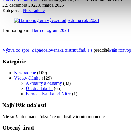
22. decembra 2022
3. marca 2025
Kategória:
Nezaradené
Harmonogram:
Harmonogram 2023
Výzva od spol. Západoslovenská distribučná, a.s.
predošlé
Plán rozvoj
Kategórie
Nezaradené
(109)
Všetky články
(129)
Aktuality a oznamy
(82)
Úradná tabuľa
(66)
Farnosť Ivanka pri Nitre
(1)
Najbližšie udalosti
Nie sú žiadne nadchádzajúce udalosti v tomto momente.
Obecný úrad