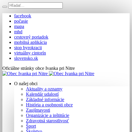
facebook
počasie
mapa
mhd
cestovný poriadok
mobilná aplikácia
stop byrokracii
virtuálny cintorín
slovensko.sk
Oficiálne stránky obce Ivanka pri Nitre
O našej obci
Aktuality a oznamy
Kalendár udalostí
Základné informácie
História a osobnosti obce
Zaujímavosti
Organizácie a inštitúcie
Zdravotná starostlivosť
Šport
Školstvo