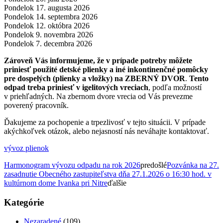
Pondelok 17. augusta 2026
Pondelok 14. septembra 2026
Pondelok 12. októbra 2026
Pondelok 9. novembra 2026
Pondelok 7. decembra 2026
Zároveň Vás informujeme, že v prípade potreby môžete
priniesť použité detské plienky a iné inkontinenčné pomôcky
pre dospelých (plienky a vložky) na ZBERNÝ DVOR
.
Tento
odpad treba priniesť v igelitových vreciach
, podľa možností
v priehľadných. Na zbernom dvore vrecia od Vás prevezme
poverený pracovník.
Ďakujeme za pochopenie a trpezlivosť v tejto situácii. V prípade
akýchkoľvek otázok, alebo nejasností nás neváhajte kontaktovať.
vývoz plienok
Harmonogram vývozu odpadu na rok 2026
predošlé
Pozvánka na 27.
zasadnutie Obecného zastupiteľstva dňa 27.1.2026 o 16:30 hod. v
kultúrnom dome Ivanka pri Nitre
ďalšie
Kategórie
Nezaradené
(109)