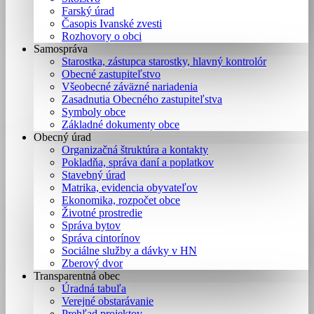
Farský úrad
Časopis Ivanské zvesti
Rozhovory o obci
Samospráva
Starostka, zástupca starostky, hlavný kontrolór
Obecné zastupiteľstvo
Všeobecné záväzné nariadenia
Zasadnutia Obecného zastupiteľstva
Symboly obce
Základné dokumenty obce
Obecný úrad
Organizačná štruktúra a kontakty
Pokladňa, správa daní a poplatkov
Stavebný úrad
Matrika, evidencia obyvateľov
Ekonomika, rozpočet obce
Životné prostredie
Správa bytov
Správa cintorínov
Sociálne služby a dávky v HN
Zberový dvor
Transparentná obec
Úradná tabuľa
Verejné obstarávanie
Prehľad projektov