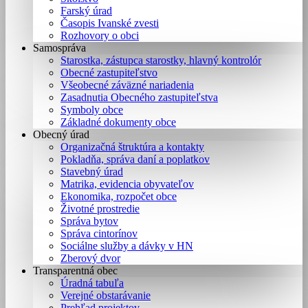
Farský úrad
Časopis Ivanské zvesti
Rozhovory o obci
Samospráva
Starostka, zástupca starostky, hlavný kontrolór
Obecné zastupiteľstvo
Všeobecné záväzné nariadenia
Zasadnutia Obecného zastupiteľstva
Symboly obce
Základné dokumenty obce
Obecný úrad
Organizačná štruktúra a kontakty
Pokladňa, správa daní a poplatkov
Stavebný úrad
Matrika, evidencia obyvateľov
Ekonomika, rozpočet obce
Životné prostredie
Správa bytov
Správa cintorínov
Sociálne služby a dávky v HN
Zberový dvor
Transparentná obec
Úradná tabuľa
Verejné obstarávanie
Prehľad projektov