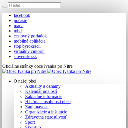
facebook
počasie
mapa
mhd
cestovný poriadok
mobilná aplikácia
stop byrokracii
virtuálny cintorín
slovensko.sk
Oficiálne stránky obce Ivanka pri Nitre
O našej obci
Aktuality a oznamy
Kalendár udalostí
Základné informácie
História a osobnosti obce
Zaujímavosti
Organizácie a inštitúcie
Zdravotná starostlivosť
Šport
Školstvo