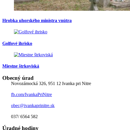
Hrobka uhorského ministra vnútra
Golfové ihrisko
Miestne štrkoviská
Obecný úrad
Novozámocká 326, 951 12 Ivanka pri Nitre
fb.com/IvankaPriNitre
obec@ivankaprinitre.sk
037/ 6564 582
Úradné hodiny