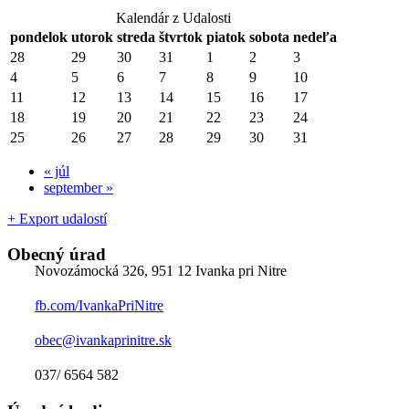
Kalendár z Udalosti
pondelok
utorok
streda
štvrtok
piatok
sobota
nedeľa
28
29
30
31
1
2
3
4
5
6
7
8
9
10
11
12
13
14
15
16
17
18
19
20
21
22
23
24
25
26
27
28
29
30
31
«
júl
september
»
+ Export udalostí
Obecný úrad
Novozámocká 326, 951 12 Ivanka pri Nitre
fb.com/IvankaPriNitre
obec@ivankaprinitre.sk
037/ 6564 582