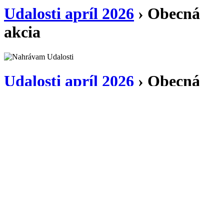
Udalosti apríl 2026
› Obecná
akcia
Udalosti apríl 2026
› Obecná
akcia
Vyhľadať Udalosti
Udalosti v
Vyhľadať
Event Views Navigation
Zobraziť ako
Žiadna zhoda udalosti uvedená pod Obecná akcia. Prosím
skúste zhliadnuť celý kalendár pre kompletný zoznam