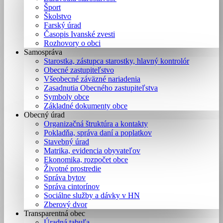
Šport
Školstvo
Farský úrad
Časopis Ivanské zvesti
Rozhovory o obci
Samospráva
Starostka, zástupca starostky, hlavný kontrolór
Obecné zastupiteľstvo
Všeobecné záväzné nariadenia
Zasadnutia Obecného zastupiteľstva
Symboly obce
Základné dokumenty obce
Obecný úrad
Organizačná štruktúra a kontakty
Pokladňa, správa daní a poplatkov
Stavebný úrad
Matrika, evidencia obyvateľov
Ekonomika, rozpočet obce
Životné prostredie
Správa bytov
Správa cintorínov
Sociálne služby a dávky v HN
Zberový dvor
Transparentná obec
Úradná tabuľa