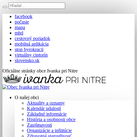
facebook
počasie
mapa
mhd
cestovný poriadok
mobilná aplikácia
stop byrokracii
virtuálny cintorín
slovensko.sk
Oficiálne stránky obce Ivanka pri Nitre
O našej obci
Aktuality a oznamy
Kalendár udalostí
Základné informácie
História a osobnosti obce
Zaujímavosti
Organizácie a inštitúcie
Zdravotná starostlivosť