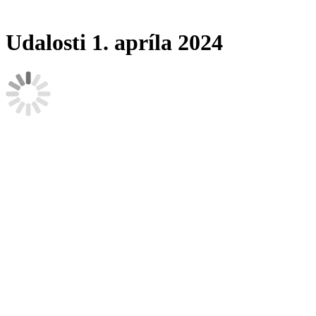
Udalosti 1. apríla 2024
Udalosti 1. apríla 2024
Vyhľadať Udalosti
Deň
Vyhľadať
Event Views Navigation
Zobraziť ako
Žiadne udalosti plánované na
1. apríla 2024
. Prosím skúste