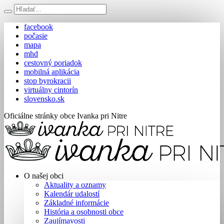
facebook
počasie
mapa
mhd
cestovný poriadok
mobilná aplikácia
stop byrokracii
virtuálny cintorín
slovensko.sk
Oficiálne stránky obce Ivanka pri Nitre
O našej obci
Aktuality a oznamy
Kalendár udalostí
Základné informácie
História a osobnosti obce
Zaujímavosti