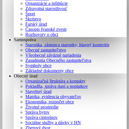
Organizácie a inštitúcie
Zdravotná starostlivosť
Šport
Školstvo
Farský úrad
Časopis Ivanské zvesti
Rozhovory o obci
Samospráva
Starostka, zástupca starostky, hlavný kontrolór
Obecné zastupiteľstvo
Všeobecné záväzné nariadenia
Zasadnutia Obecného zastupiteľstva
Symboly obce
Základné dokumenty obce
Obecný úrad
Organizačná štruktúra a kontakty
Pokladňa, správa daní a poplatkov
Stavebný úrad
Matrika, evidencia obyvateľov
Ekonomika, rozpočet obce
Životné prostredie
Správa bytov
Správa cintorínov
Sociálne služby a dávky v HN
Zberový dvor