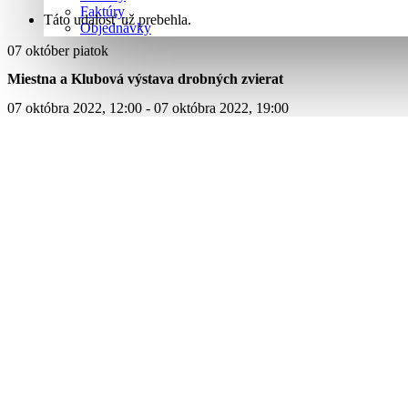
Faktúry
Táto udalosť už prebehla.
Objednávky
07
október
piatok
Miestna a Klubová výstava drobných zvierat
07 októbra 2022, 12:00
- 07 októbra 2022, 19:00
Obecný park Ivanka pri Nitre,
Ivanka pri Nitre
,
95112
Slovenská repu
All Udalosti
+ Google Kalendár
+ iCal Export
+ Google Kalendár
+ iCal Export