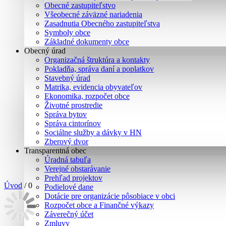
Obecné zastupiteľstvo
Všeobecné záväzné nariadenia
Zasadnutia Obecného zastupiteľstva
Symboly obce
Základné dokumenty obce
Obecný úrad
Organizačná štruktúra a kontakty
Pokladňa, správa daní a poplatkov
Stavebný úrad
Matrika, evidencia obyvateľov
Ekonomika, rozpočet obce
Životné prostredie
Správa bytov
Správa cintorínov
Sociálne služby a dávky v HN
Zberový dvor
Transparentná obec
Úradná tabuľa
Verejné obstarávanie
Prehľad projektov
Úvod
/
0
Podielové dane
Dotácie pre organizácie pôsobiace v obci
Rozpočet obce a Finančné výkazy
Záverečný účet
Zmluvy