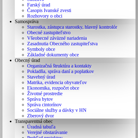
Farský úrad
Časopis Ivanské zvesti
Rozhovory o obci
Samospráva
Starostka, zástupca starostky, hlavný kontrolór
Obecné zastupiteľstvo
Všeobecné záväzné nariadenia
Zasadnutia Obecného zastupiteľstva
Symboly obce
Základné dokumenty obce
Obecný úrad
Organizačná štruktúra a kontakty
Pokladňa, správa daní a poplatkov
Stavebný úrad
Matrika, evidencia obyvateľov
Ekonomika, rozpočet obce
Životné prostredie
Správa bytov
Správa cintorínov
Sociálne služby a dávky v HN
Zberový dvor
Transparentná obec
Úradná tabuľa
Verejné obstarávanie
Prehľad projektov