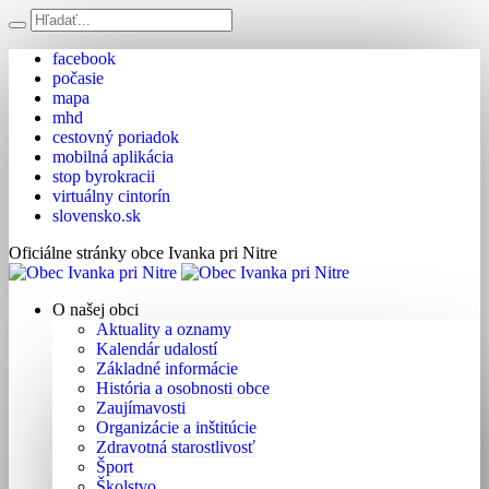
facebook
počasie
mapa
mhd
cestovný poriadok
mobilná aplikácia
stop byrokracii
virtuálny cintorín
slovensko.sk
Oficiálne stránky obce Ivanka pri Nitre
O našej obci
Aktuality a oznamy
Kalendár udalostí
Základné informácie
História a osobnosti obce
Zaujímavosti
Organizácie a inštitúcie
Zdravotná starostlivosť
Šport
Školstvo