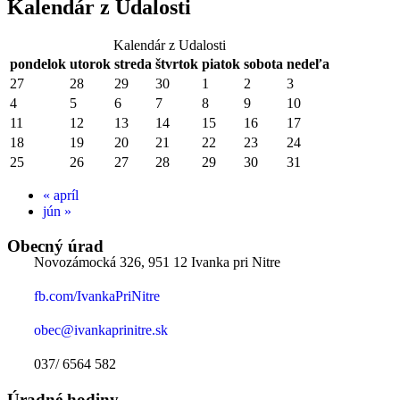
Kalendár z Udalosti
Kalendár z Udalosti
pondelok
utorok
streda
štvrtok
piatok
sobota
nedeľa
27
28
29
30
1
2
3
4
5
6
7
8
9
10
11
12
13
14
15
16
17
18
19
20
21
22
23
24
25
26
27
28
29
30
31
«
apríl
jún
»
Obecný úrad
Novozámocká 326, 951 12 Ivanka pri Nitre
fb.com/IvankaPriNitre
obec@ivankaprinitre.sk
037/ 6564 582
Úradné hodiny