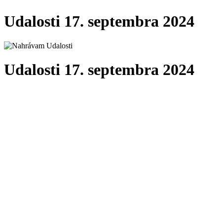
Udalosti 17. septembra 2024
Udalosti 17. septembra 2024
Vyhľadať Udalosti
Deň
Vyhľadať
Event Views Navigation
Zobraziť ako
«
Predchádzajúci deň
Ďalší deň
»
Celý deň