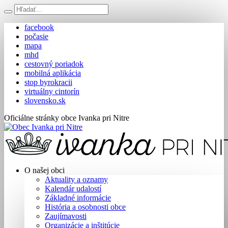
facebook
počasie
mapa
mhd
cestovný poriadok
mobilná aplikácia
stop byrokracii
virtuálny cintorín
slovensko.sk
Oficiálne stránky obce Ivanka pri Nitre
O našej obci
Aktuality a oznamy
Kalendár udalostí
Základné informácie
História a osobnosti obce
Zaujímavosti
Organizácie a inštitúcie