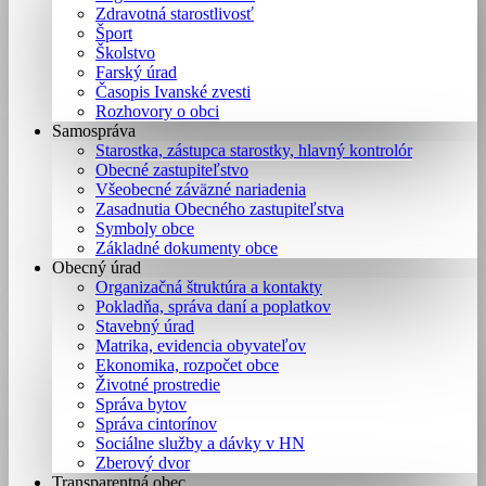
Zdravotná starostlivosť
Šport
Školstvo
Farský úrad
Časopis Ivanské zvesti
Rozhovory o obci
Samospráva
Starostka, zástupca starostky, hlavný kontrolór
Obecné zastupiteľstvo
Všeobecné záväzné nariadenia
Zasadnutia Obecného zastupiteľstva
Symboly obce
Základné dokumenty obce
Obecný úrad
Organizačná štruktúra a kontakty
Pokladňa, správa daní a poplatkov
Stavebný úrad
Matrika, evidencia obyvateľov
Ekonomika, rozpočet obce
Životné prostredie
Správa bytov
Správa cintorínov
Sociálne služby a dávky v HN
Zberový dvor
Transparentná obec